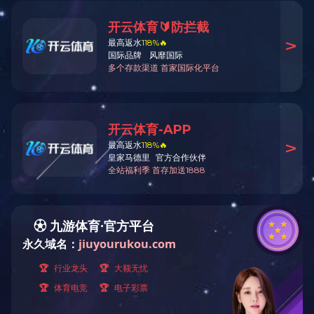
详细内容
经典成果
G318宜都
概预算
投资评审
结(决)算审计
跟踪审计
委托单位：宜都市
中欧（中国）招标
项目概况：总投资1.1
政府采购
中欧（中国）咨询
土地整理
BIM咨询