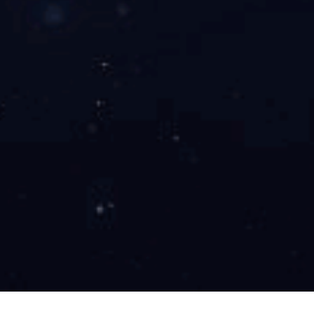
2016-2026© All Rights Reserved 版权所有：中欧网页版登录
联系地址：湖北省宜昌高新区发展大道57-6号 邮编：443005 电话：07
技术支持：
顺为网络
鄂ICP备16016292号-1
鄂公网安备42050
中欧电子首页（中国）官方网站
|
九游在线登录官网
|
乐动·体育（中国）官方网站
|
星
空体育在线官网首页_星空体育（中国）
|
买世界杯手机登录入口
|
星空电竞
（XINGKONG ESPORTS）官方网站
|
米兰体育网页版
|
开云手机平台_开云(中国)
|
九
游官方(中国)总部
|