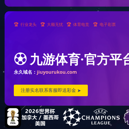
详
经典成果
概预算
投资评审
结(决)算审计
宜
跟踪审计
路中欧
欧（中国
中欧（中国）招标
政府采购
委
中欧（中国）咨询
建
土地整理
设
BIM咨询