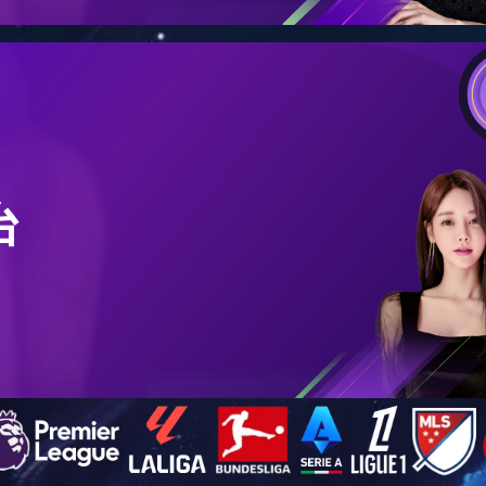
细内容
宜昌市桥边路（将军路～双十路）市政
发布时间：2017-11-16 浏览次数：7091 作者
昌市桥边路（将军路～双十路）市政中欧（中国）位于宜昌市点军
（中国）、交通中欧（中国）、排水中欧（中国）、管线综合
）等。中欧（中国）预算6075.26万元。
托单位：宜昌高新区管理委员会财政局。
设单位：宜昌高新投资开发有限中欧网页版登录入口。
计单位：宜昌市城市规划设计研究院。